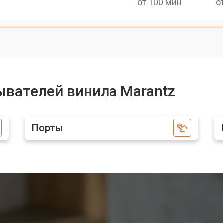
от 100 мин
о
ывателей винила Marantz
Порты