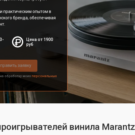
.
и практическим опытом в
нского бренда, обеспечивая
нт.
3-
Цена от 1900
руб
править заявку
 на обработку моих
персональных
проигрывателей винила Marantz