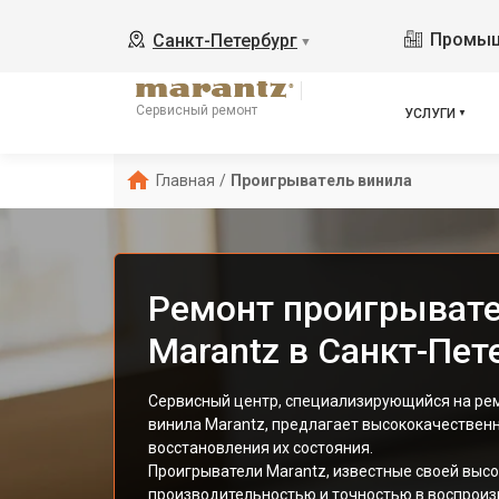
Промыш
Санкт-Петербург
▼
Сервисный ремонт
УСЛУГИ
Главная
/
Проигрыватель винила
Ремонт проигрывате
Marantz в Санкт-Пет
Сервисный центр, специализирующийся на ре
винила Marantz, предлагает высококачественн
восстановления их состояния.
Проигрыватели Marantz, известные своей выс
производительностью и точностью в воспроиз