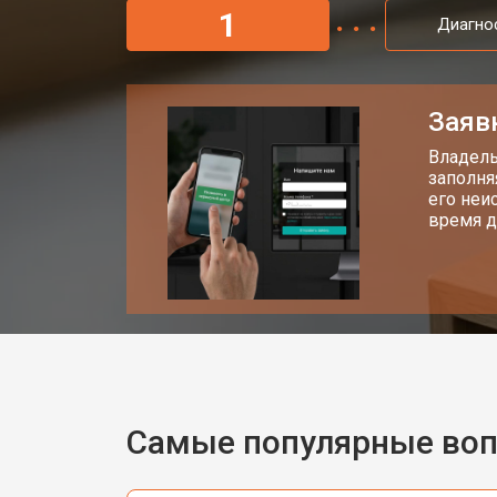
1
Диагно
Заяв
Владель
заполня
его неи
время д
Самые популярные во