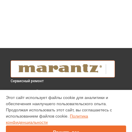
Сервисный ремонт
ВЫБЕРИ СВОЙ ГОРОД
Этот сайт использует файлы cookie для аналитики и
Чистка от пыли усилителя PM8006 Marantz в
Краснодаре
обеспечения наилучшего пользовательского опыта.
Чистка от пыли усилителя PM8006 Marantz в
Ростове-на-
Продолжая использовать этот сайт, вы соглашаетесь с
Дону
использованием файлов cookie.
Политика
Чистка от пыли усилителя PM8006 Marantz в
Нижнем
конфиденциальности
Новгороде